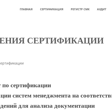
ГЛАВНАЯ
СЕРТИФИКАЦИЯ
РЕГИСТР СМК
АУДИТ
ДЕНИЯ СЕРТИФИКАЦИИ
сертификации
т по сертификации
ции систем менеджмента на соответств
в Системе могут быть отечественные и зарубежные организац
еятельности, а также специалисты (физические лица).
едений для анализа документации