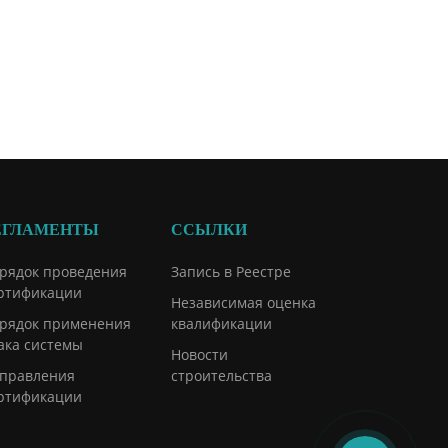
ЕГЛАМЕНТЫ
ССЫЛКИ
рядок проведения
Запись в Реестре
ртификации
Независимая оценка
рядок применения
квалификации
ака системы
Новости
правления
строительства
ртификации