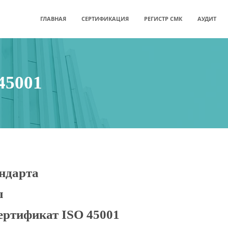
ГЛАВНАЯ
СЕРТИФИКАЦИЯ
РЕГИСТР СМК
АУДИТ
45001
ндарта
который устанавливает требования к системе менеджмента охра
асные условия труда и минимизировать риски для здоровья ра
ы
т:
ертификат ISO 45001