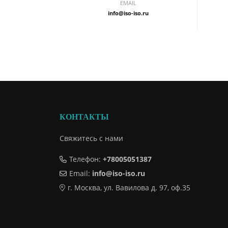
EMAIL
info@iso-iso.ru
При изменении законодательства
Ужесточение требований охраны труд
Появление новых нормативных актов
Необходимость соответствия междуна
Дополнительные факторы для получения
КОНТАКТЫ
Свяжитесь с нами
Желание улучшить внутренние процессы
Телефон:
+78005051387
Повышение культуры безопасности
Снижение производственного травма
Email:
info@iso-iso.ru
Оптимизация расходов на компенсац
г. Москва, ул. Вавилова д. 97, оф.35
Маркетинговые преимущества