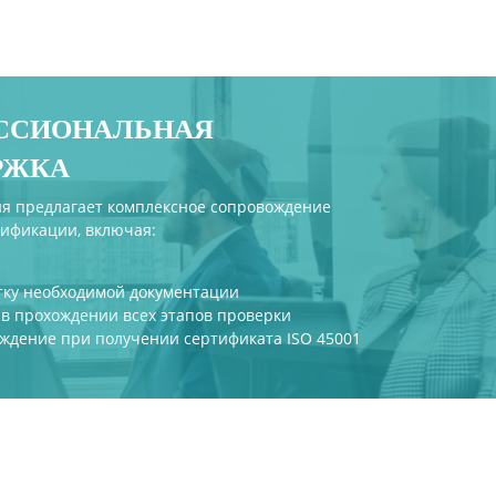
циям создавать безопасные условия для
ности всех уровней организации. Следуя
воих сотрудников.
ССИОНАЛЬНАЯ
РЖКА
я предлагает комплексное сопровождение
тификации, включая:
тку необходимой документации
в прохождении всех этапов проверки
ждение при получении сертификата ISO 45001
ализ существующих процедур.
цедуры управления рисками, инструкции для